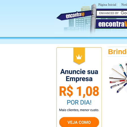
|
Página Inicial
Notí
encontra
Brind