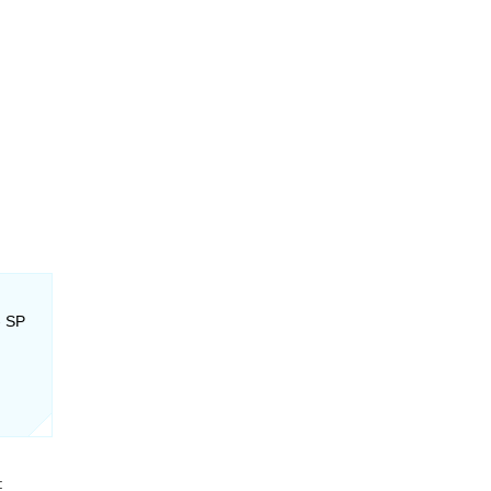
- SP
: