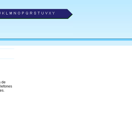
s de
elefones
es.