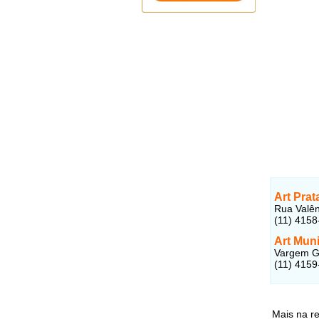
Art Prat
Rua Valên
(11) 4158
Art Mun
Vargem Gr
(11) 4159
Mais na r