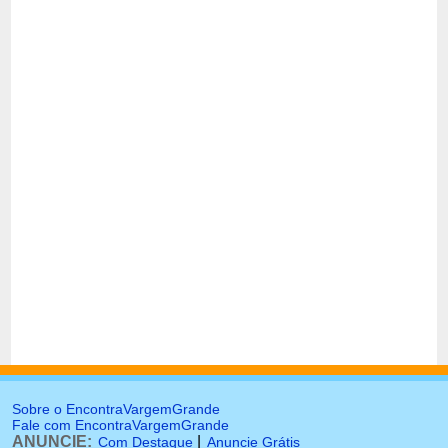
Sobre o EncontraVargemGrande
Fale com EncontraVargemGrande
ANUNCIE:
|
Com Destaque
Anuncie Grátis