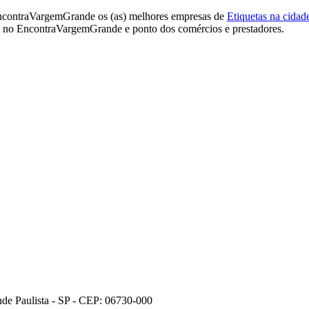
ncontraVargemGrande os (as) melhores empresas de
Etiquetas na cida
s no EncontraVargemGrande e ponto dos comércios e prestadores.
de Paulista - SP - CEP: 06730-000